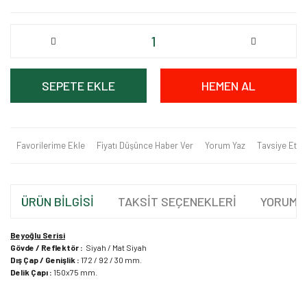
SEPETE EKLE
HEMEN AL
Favorilerime Ekle
Fiyatı Düşünce Haber Ver
Yorum Yaz
Tavsiye Et
ÜRÜN BİLGİSİ
TAKSİT SEÇENEKLERİ
YORUML
Beyoğlu Serisi
Gövde / Reflektör :
Siyah / Mat Siyah
Dış Çap / Genişlik :
172 / 92 / 30 mm.
Delik Çapı :
150x75 mm.
Bu ürünün fiyat bilgisi, resim, ürün açıklamalarında ve diğer