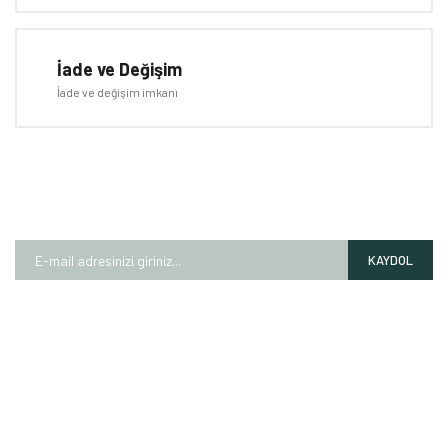
İade ve Değişim
İade ve değişim imkanı
E-BÜLTEN
Kampanyalardan ve fırsatlardan ilk siz haberdar olun!
KAYDOL
HAKKIMIZDA