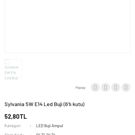
Çanak Ufo LED
Ampul
Paylaş:
Sylvania 5W E14 Led Buji (6'lı kutu)
52,80TL
Kategori
LED Buji Ampul
Stok Kodu
9471-9474