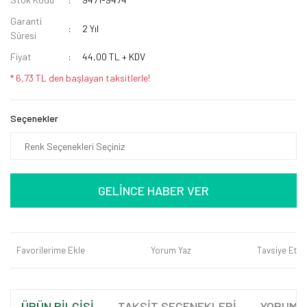
Garanti
2 Yıl
Süresi
Fiyat
44,00 TL + KDV
* 6,73 TL den başlayan taksitlerle!
Seçenekler
GELİNCE HABER VER
Favorilerime Ekle
Yorum Yaz
Tavsiye Et
ÜRÜN BİLGİSİ
TAKSİT SEÇENEKLERİ
YORUML