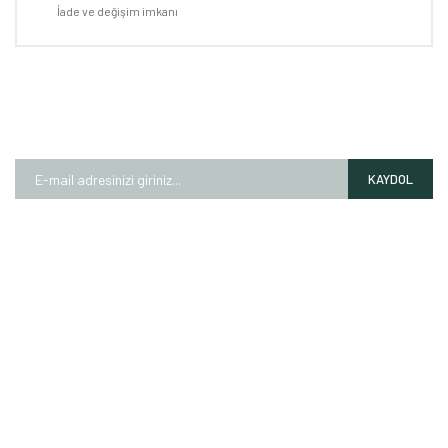
İade ve değişim imkanı
E-BÜLTEN
Kampanyalardan ve fırsatlardan ilk siz haberdar olun!
KAYDOL
HAKKIMIZDA
Mağazalarımız
Markalarımız
Hesap Numaralarımız