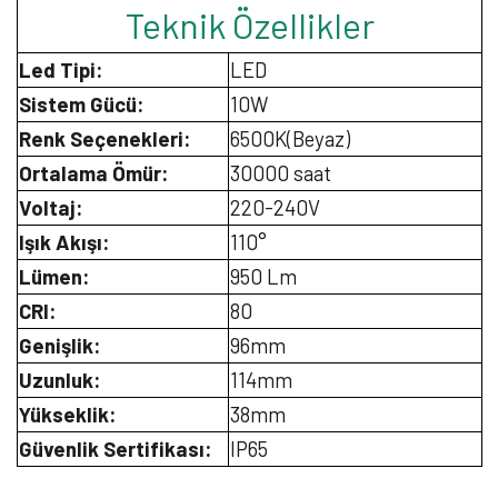
Teknik Özellikler
Led Tipi:
LED
Sistem Gücü:
10W
Renk Seçenekleri:
6500K(Beyaz)
Ortalama Ömür:
30000 saat
Voltaj:
220-240V
Işık Akışı:
110°
Lümen:
950 Lm
CRI:
80
Genişlik:
96mm
Uzunluk:
114mm
Yükseklik:
38mm
Güvenlik Sertifikası:
IP65