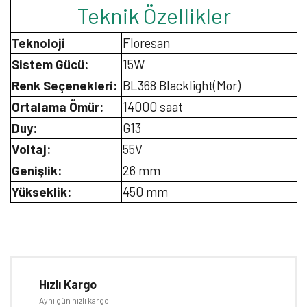
Teknik Özellikler
Teknoloji
Floresan
Sistem Gücü:
15W
Renk Seçenekleri:
BL368 Blacklight(Mor)
Ortalama Ömür:
14000 saat
Duy:
G13
Voltaj:
55V
Genişlik:
26 mm
Yükseklik:
450 mm
Bu ürünün fiyat bilgisi, resim, ürün açıklamalarında ve diğer
konularda yetersiz gördüğünüz noktaları öneri formunu kullanarak
Bu ürüne ilk yorumu siz yapın!
tarafımıza iletebilirsiniz.
Görüş ve önerileriniz için teşekkür ederiz.
Hızlı Kargo
Yorum Yaz
Aynı gün hızlı kargo
Ürün resmi kalitesiz, bozuk veya görüntülenemiyor.