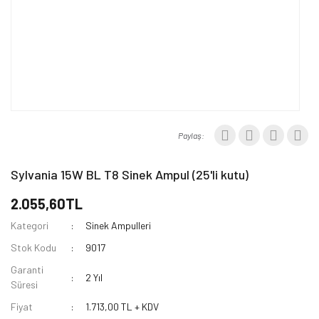
Paylaş:
Sylvania 15W BL T8 Sinek Ampul (25'li kutu)
2.055,60TL
Kategori
Sinek Ampulleri
Stok Kodu
9017
Garanti
2 Yıl
Süresi
Fiyat
1.713,00 TL + KDV