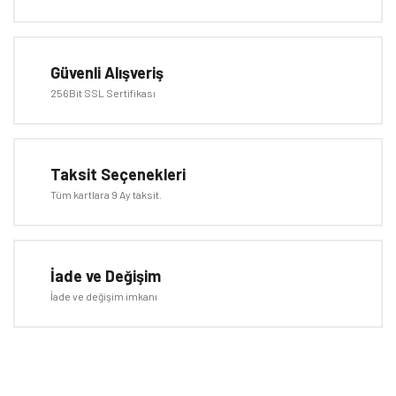
Ürün açıklamasında eksik bilgiler bulunuyor.
Ürün bilgilerinde hatalar bulunuyor.
Güvenli Alışveriş
Ürün fiyatı diğer sitelerden daha pahalı.
256Bit SSL Sertifikası
Bu ürüne benzer farklı alternatifler olmalı.
Taksit Seçenekleri
Tüm kartlara 9 Ay taksit.
Gönder
İade ve Değişim
İade ve değişim imkanı
E-BÜLTEN