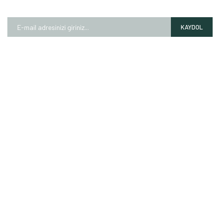
Kampanyalardan ve fırsatlardan ilk siz haberdar olun!
KAYDOL
HAKKIMIZDA
Mağazalarımız
Markalarımız
Hesap Numaralarımız
İletişim Formu
ALIŞVERİŞ
Garanti Şartları