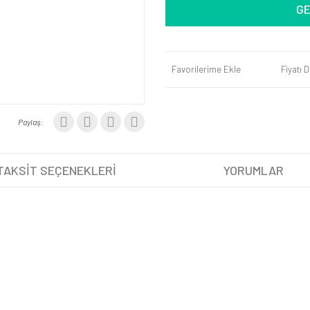
GE
Favorilerime Ekle
Fiyatı 
Paylaş:
TAKSİT SEÇENEKLERİ
YORUMLAR
iğer konularda yetersiz gördüğünüz noktaları öneri formunu kullanarak tarafımıza 