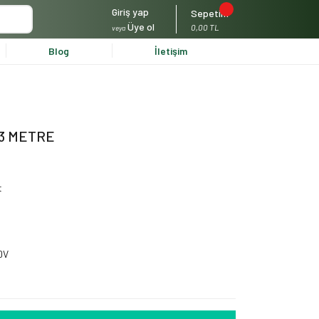
Giriş yap
Sepetim
Üye ol
0,00 TL
veya
Blog
İletişim
 3 METRE
t
DV