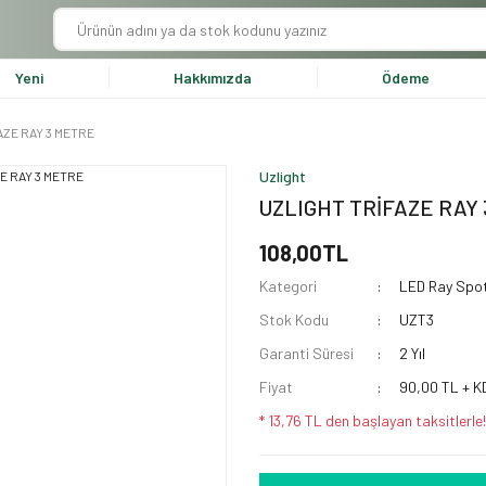
Yeni
Hakkımızda
Ödeme
AZE RAY 3 METRE
Uzlight
UZLIGHT TRİFAZE RAY
108,00TL
Kategori
LED Ray Spo
Stok Kodu
UZT3
Garanti Süresi
2 Yıl
Fiyat
90,00 TL + K
* 13,76 TL den başlayan taksitlerle!