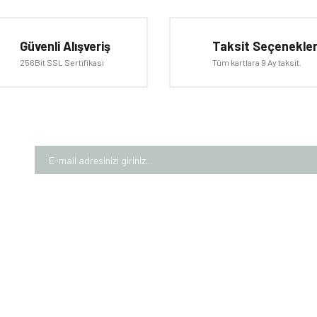
Bu ürüne ilk yorumu siz yapın!
Güvenli Alışveriş
Taksit Seçenekler
Yorum Yaz
256Bit SSL Sertifikası
Tüm kartlara 9 Ay taksit.
Gönder
MIZDA
ALIŞVERİŞ
MÜŞTE
larımız
Garanti Şartları
Üyelik Bi
rımız
Mesafeli Satış Sözleşmesi
İletişim 
Numaralarımız
Gizlilik ve Güvenlik
Kargom