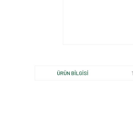
ÜRÜN BİLGİSİ
Bu ürünün fiyat bilgisi, resim, ürün açıklamalarında ve d