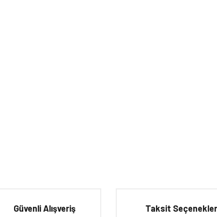
iğer konularda yetersiz gördüğünüz noktaları öneri formunu kullanarak tarafımıza 
Bu ürüne ilk yorumu siz yapın!
Güvenli Alışveriş
Taksit Seçenekler
Yorum Yaz