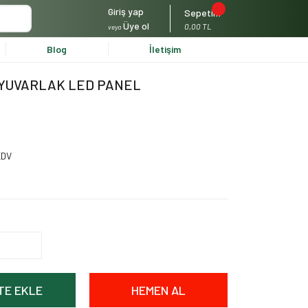
Giriş yap
Sepetim
Üye ol
0,00 TL
veya
Blog
İletişim
I YUVARLAK LED PANEL
KDV
!
TE EKLE
HEMEN AL