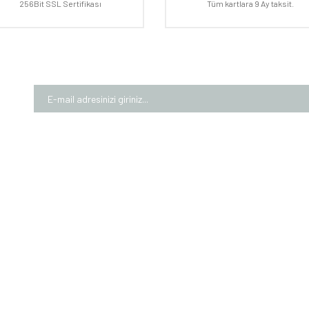
256Bit SSL Sertifikası
Tüm kartlara 9 Ay taksit.
Gönder
MIZDA
ALIŞVERİŞ
MÜŞTE
larımız
Garanti Şartları
Üyelik Bi
rımız
Mesafeli Satış Sözleşmesi
İletişim 
Numaralarımız
Gizlilik ve Güvenlik
Kargom
m Formu
Teslimat Bilgileri
Sepeti
KVKK Bilgilendirmesi
0