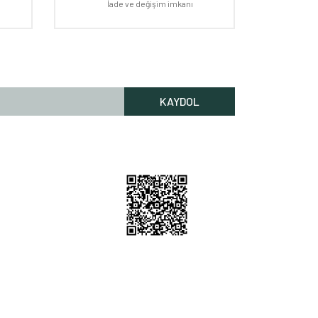
İade ve değişim imkanı
KAYDOL
Rİ HİZMETLERİ
lgileri
Bilgileri
 Nerede
m
212 256 52 00