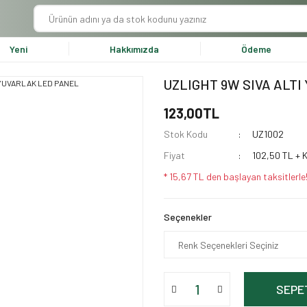
Yeni
Hakkımızda
Ödeme
UZLIGHT 9W SIVA ALT
123,00TL
Stok Kodu
UZ1002
Fiyat
102,50 TL + 
* 15,67 TL den başlayan taksitlerle
Seçenekler
SEPE