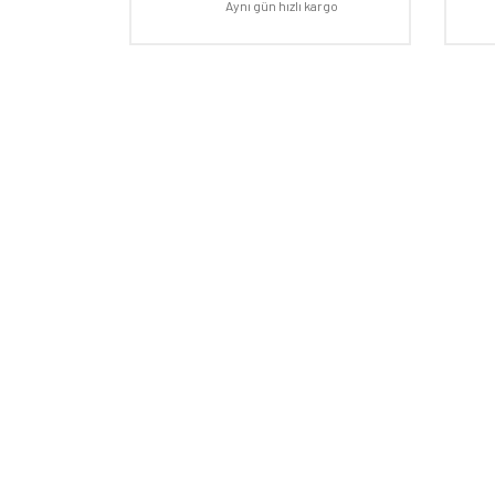
Ürün açıklamasında eksik bilgiler bulunuyor.
Aynı gün hızlı kargo
Ürün bilgilerinde hatalar bulunuyor.
Ürün fiyatı diğer sitelerden daha pahalı.
Bu ürüne benzer farklı alternatifler olmalı.
E-BÜLTEN
Kampanyalardan ve fırsatlardan ilk siz haberdar olun!
HAKKI
Mağaza
Markala
Hesap 
İletişi