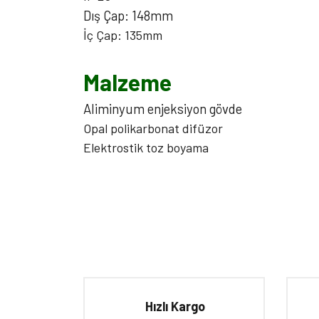
Dış Çap: 148mm
İç Çap: 135mm
Malzeme
Aliminyum enjeksiyon gövde
Opal polikarbonat difüzor
Elektrostik toz boyama
Bu ürünün fiyat bilgisi, resim, ürün açıklamalarında ve d
Görüş ve önerileriniz için teşekkür ederiz.
Ürün resmi kalitesiz, bozuk veya görüntülenemiyor.
Hızlı Kargo