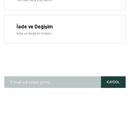
Gönder
İade ve Değişim
İade ve değişim imkanı
E-BÜLTEN
Kampanyalardan ve fırsatlardan ilk siz haberdar olun!
KAYDOL
HAKKIMIZDA