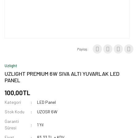
Paylaş:
Uzlight
UZLIGHT PREMIUM 6W SIVA ALTI YUVARLAK LED
PANEL
100,00TL
Kategori
LED Panel
Stok Kodu
UZOSR 6W
Garanti
1 Yıl
Süresi
Fiyat
83,33 TL + KDV